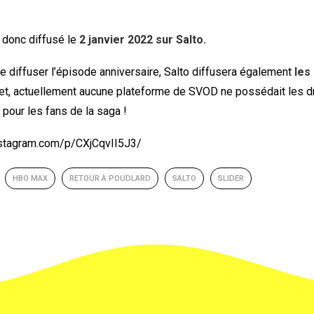
 donc diffusé le
2 janvier 2022 sur Salto.
de diffuser l’épisode anniversaire, Salto diffusera également
les 
et, actuellement aucune plateforme de SVOD ne possédait les dr
pour les fans de la saga !
nstagram.com/p/CXjCqvII5J3/
HBO MAX
RETOUR À POUDLARD
SALTO
SLIDER