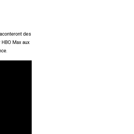
 raconteront des
ur HBO Max aux
nce.