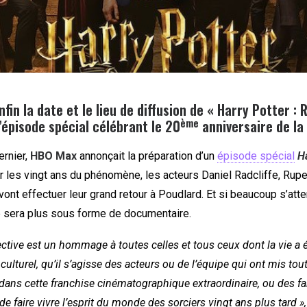
fin la date et le lieu de diffusion de « Harry Potter : 
ème
l’épisode spécial célébrant le 20
anniversaire de la
rnier,
HBO Max
annonçait la préparation d’un
épisode spécial
Ha
er les vingt ans du phénomène, les acteurs Daniel Radcliffe, Ruper
nt effectuer leur grand retour à Poudlard. Et si beaucoup s’atte
de sera plus sous forme de documentaire.
ective est un hommage à toutes celles et tous ceux dont la vie a 
lturel, qu’il s’agisse des acteurs ou de l’équipe qui ont mis tout
 dans cette franchise cinématographique extraordinaire, ou des 
de faire vivre l’esprit du monde des sorciers vingt ans plus tard »