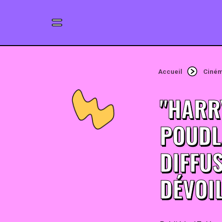
Accueil
Ciné
"HARR
POUDLA
DIFFU
DÉVOI