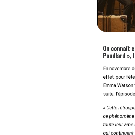
On connaît en
Poudlard », 
En novembre de
effet, pour fêt
Emma Watson vo
suite, l’épiso
« Cette rétrosp
ce phénomène cu
toute leur âme
qui continuent 