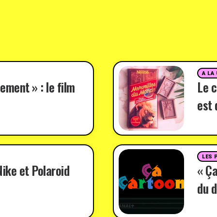
A LA
ement » : le film
Le c
est 
LES 
ike et Polaroid
« Ça
du d