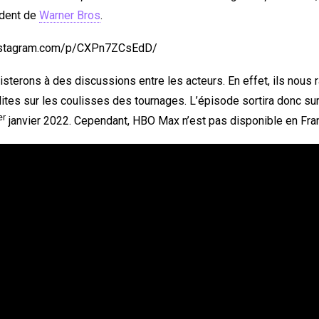
ident de
Warner Bros
.
instagram.com/p/CXPn7ZCsEdD/
isterons à des discussions entre les acteurs. En effet, ils nous
ites sur les coulisses des tournages. L’épisode sortira donc s
er
janvier 2022. Cependant, HBO Max n’est pas disponible en Fra