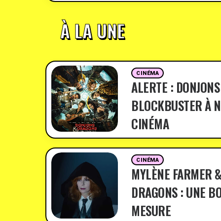
À LA UNE
CINÉMA
ALERTE : DONJONS
BLOCKBUSTER À N
CINÉMA
CINÉMA
MYLÈNE FARMER &
DRAGONS : UNE BO
MESURE