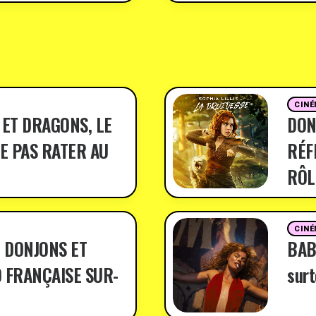
CINÉ
 ET DRAGONS, LE
DON
E PAS RATER AU
RÉF
RÔL
CINÉ
 DONJONS ET
BABY
 FRANÇAISE SUR-
surt