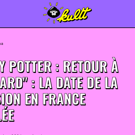
ma
Y POTTER : RETOUR À
RD" : LA DATE DE LA
SION EN FRANCE
LÉE