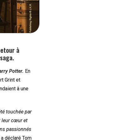
Retour à
 saga.
rry Potter.
En
t Grint et
ndaient à une
été touchée par
 leur cœur et
fans passionnés
,
a déclaré Tom