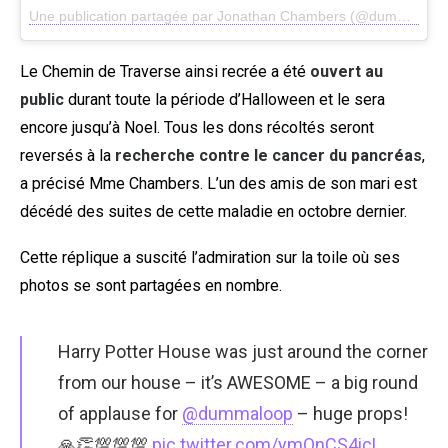
Une publication partagée par Jonathan Chambers (@dummaloop)
Le Chemin de Traverse ainsi recrée a été
ouvert au
public
durant toute la période d’Halloween et le sera
encore jusqu’à Noel. Tous les dons récoltés seront
reversés à la
recherche contre le cancer du pancréas
,
a précisé Mme Chambers. L’un des amis de son mari est
décédé des suites de cette maladie en octobre dernier.
Cette réplique a suscité l’admiration sur la toile où ses
photos se sont partagées en nombre.
Harry Potter House was just around the corner
from our house – it’s AWESOME – a big round
of applause for
@dummaloop
– huge props!
🙏👏💯💯💯
pic.twitter.com/ymOnCS4icL