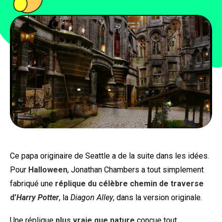
PEOPLE
FOOD
BONS PLANS
SOUTENEZ KULTT
Ce papa originaire de Seattle a de la suite dans les idées.
Pour
Halloween
, Jonathan Chambers a tout simplement
fabriqué une
réplique du célèbre chemin de traverse
d’
Harry Potter
, la
Diagon Alley
, dans la version originale.
Une réplique
plus vraie que nature
conçue tout