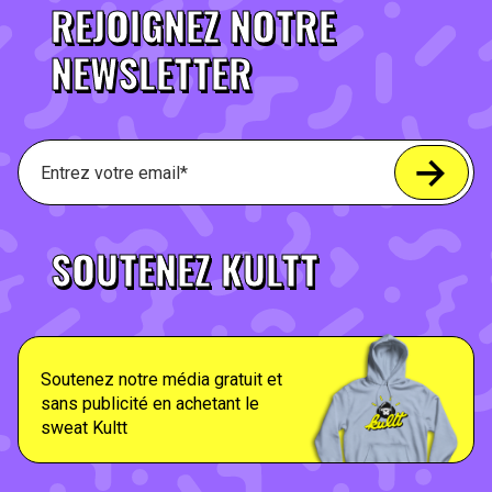
REJOIGNEZ NOTRE
NEWSLETTER
SOUTENEZ KULTT
Soutenez notre média gratuit et
sans publicité en achetant le
sweat Kultt