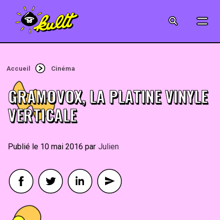
CINÉMA
SÉRIES
Accueil
Cinéma
MODE
GRAMOVOX, LA PLATINE VINYLE
MUSIQUE
VERTICALE
CRÉATION
10 mai 2016
By
Julien
ART
JEUX-VIDÉO
VINTAGE