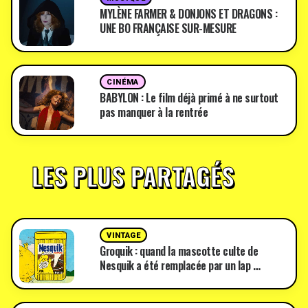
MYLÈNE FARMER & DONJONS ET DRAGONS :
UNE BO FRANÇAISE SUR-MESURE
CINÉMA
BABYLON : Le film déjà primé à ne surtout
pas manquer à la rentrée
LES PLUS PARTAGÉS
VINTAGE
Groquik : quand la mascotte culte de
Nesquik a été remplacée par un lap …