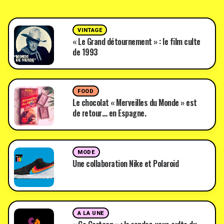
VINTAGE
« Le Grand détournement » : le film culte
de 1993
FOOD
Le chocolat « Merveilles du Monde » est
de retour… en Espagne.
MODE
Une collaboration Nike et Polaroid
A LA UNE