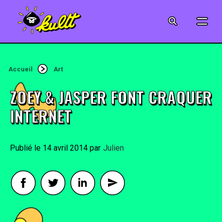
CINÉMA
SÉRIES
Accueil
Art
MODE
ZOEY & JASPER FONT CRAQUER
MUSIQUE
INTERNET
CRÉATION
14 avril 2014
By
Julien
ART
JEUX-VIDÉO
VINTAGE