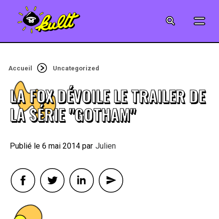
CINÉMA
SÉRIES
Accueil
Uncategorized
MODE
LA FOX DÉVOILE LE TRAILER DE
MUSIQUE
LA SÉRIE "GOTHAM"
CRÉATION
6 mai 2014
By
Julien
ART
JEUX-VIDÉO
VINTAGE