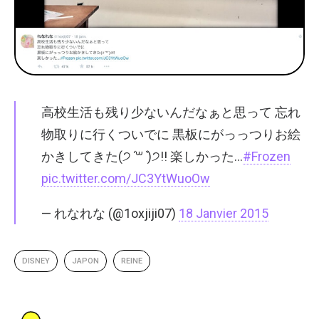
高校生活も残り少ないんだなぁと思って 忘れ
物取りに行くついでに 黒板にがっっつりお絵
かきしてきた(੭ˊ꒳​ˋ)੭!! 楽しかった…
#Frozen
pic.twitter.com/JC3YtWuoOw
— れなれな (@1oxjiji07)
18 Janvier 2015
DISNEY
JAPON
REINE