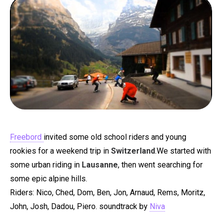
PEOPLE
FOOD
BONS PLANS
SOUTENEZ KULTT
Freebord
invited some old school riders and young
rookies for a weekend trip in
Switzerland
.We started with
some urban riding in
Lausanne
, then went searching for
some epic alpine hills.
Riders: Nico, Ched, Dom, Ben, Jon, Arnaud, Rems, Moritz,
John, Josh, Dadou, Piero. soundtrack by
Niva