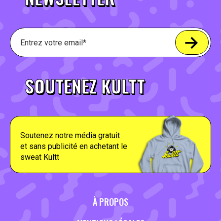
SOUTENEZ KULTT
Soutenez notre média gratuit
et sans publicité en achetant le
sweat Kultt
À PROPOS