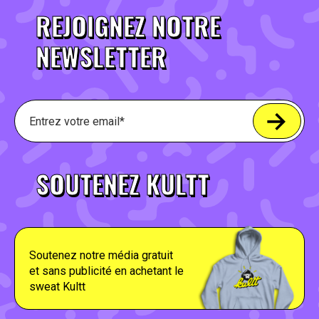
REJOIGNEZ NOTRE
NEWSLETTER
SOUTENEZ KULTT
Soutenez notre média gratuit
et sans publicité en achetant le
sweat Kultt