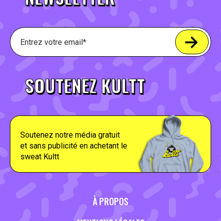
SOUTENEZ KULTT
Soutenez notre média gratuit
et sans publicité en achetant le
sweat Kultt
À PROPOS