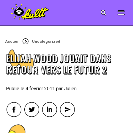
CINÉMA
SÉRIES
Accueil
Uncategorized
MODE
ELIJAH WOOD JOUAIT DANS
MUSIQUE
RETOUR VERS LE FUTUR 2
CRÉATION
4 février 2011
By
Julien
ART
JEUX-VIDÉO
VINTAGE