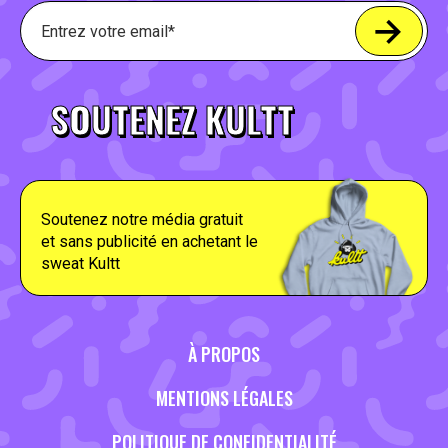
SOUTENEZ KULTT
Soutenez notre média gratuit
et sans publicité en achetant le
sweat Kultt
À PROPOS
MENTIONS LÉGALES
POLITIQUE DE CONFIDENTIALITÉ