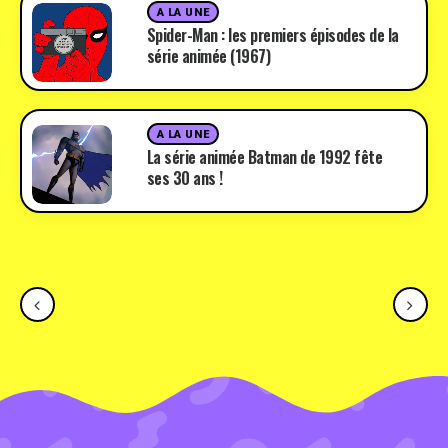
A LA UNE
Spider-Man : les premiers épisodes de la
série animée (1967)
A LA UNE
La série animée Batman de 1992 fête
ses 30 ans !