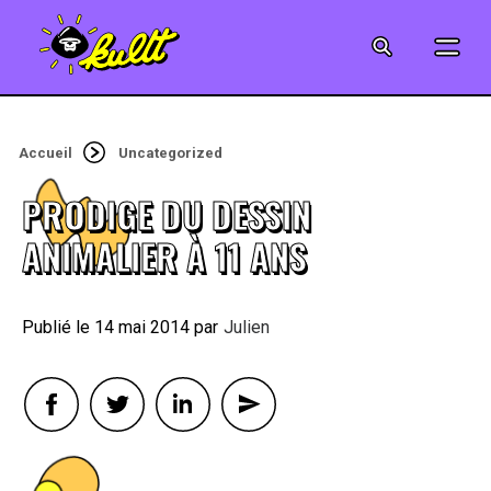
CINÉMA
SÉRIES
Accueil
Uncategorized
MODE
PRODIGE DU DESSIN
MUSIQUE
ANIMALIER À 11 ANS
CRÉATION
14 mai 2014
By
Julien
ART
JEUX-VIDÉO
VINTAGE