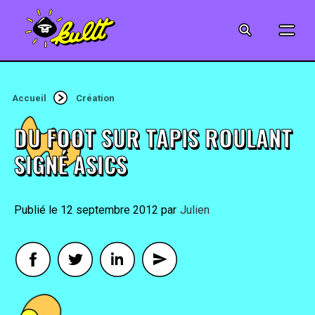
CINÉMA
SÉRIES
Accueil
Création
MODE
DU FOOT SUR TAPIS ROULANT
MUSIQUE
SIGNÉ ASICS
CRÉATION
12 septembre 2012
By
Julien
ART
JEUX-VIDÉO
VINTAGE