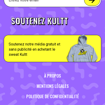
SOUTENEZ KULTT
Soutenez notre média gratuit et
sans publicité en achetant le
sweat Kultt
À PROPOS
MENTIONS LÉGALES
POLITIQUE DE CONFIDENTIALITÉ