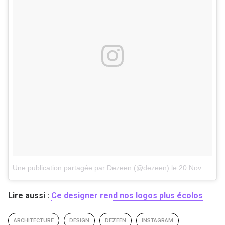
Une publication partagée par Dezeen (@dezeen)
le
20 Nov. 2017 à 5h40 PST
Lire aussi :
Ce designer rend nos logos plus écolos
ARCHITECTURE
DESIGN
DEZEEN
INSTAGRAM