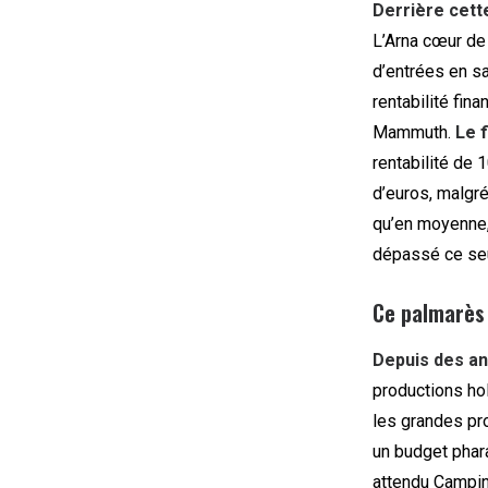
Derrière cette
L’Arna cœur de
d’entrées en sa
rentabilité fin
Mammuth.
Le 
rentabilité de 
d’euros, malgré
qu’en moyenne, 
dépassé ce seu
Ce palmarès
Depuis des a
productions hol
les grandes pro
un budget phara
attendu Camping