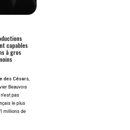
roductions
ent capables
lms à gros
moins
e des Césars
,
vier Beauvois
l n’est pas
nçais le plus
,1 millions de