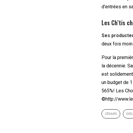
d’entrées en sa
Les Ch’tis c
Ses producteu
deux fois moin
Pour la premièr
la décennie. Sa
est solidement 
un budget de 11
565%! Les Chor
©http://www.lef
CÉSARS
DIE