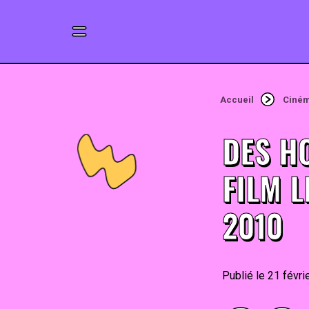
Accueil
Ciné
DES H
FILM L
2010
21 févri