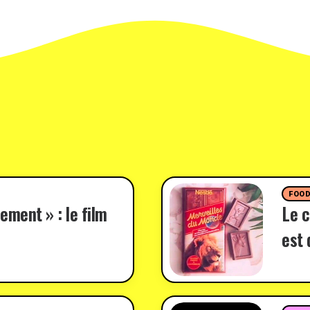
FOO
ement » : le film
Le c
est 