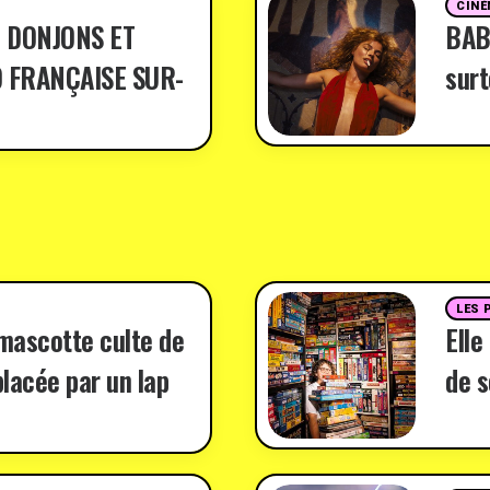
CINÉ
 DONJONS ET
BABY
 FRANÇAISE SUR-
surt
LES 
 mascotte culte de
Elle
lacée par un lap
de s