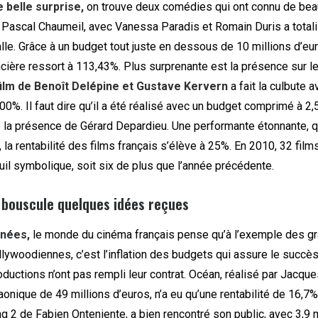
 belle surprise,
on trouve deux comédies qui ont connu de bea
 Pascal Chaumeil, avec Vanessa Paradis et Romain Duris a totali
lle. Grâce à un budget tout juste en dessous de 10 millions d’eu
ancière ressort à 113,43%. Plus surprenante est la présence sur 
film de Benoît Delépine et Gustave Kervern
a fait la culbute 
100%. Il faut dire qu’il a été réalisé avec un budget comprimé à 2,
 la présence de ­Gérard Depardieu. Une performante étonnante, q
la rentabilité des films français s’élève à 25%. En 2010, 32 film
il symbolique, soit six de plus que l’année précédente.
 bouscule quelques idées reçues
nnées,
le monde du cinéma français pense qu’à l’exemple des g
lywoodiennes, c’est l’inflation des budgets qui assure le succès.
ductions n’ont pas rempli leur contrat. Océan, réalisé par Jacque
onique de 49 millions d’euros, n’a eu qu’une rentabilité de 16,7%
 2 de Fabien Onteniente, a bien rencontré son public, avec 3,9 m