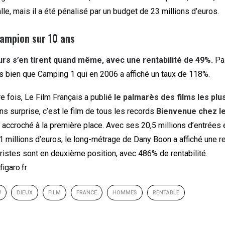
lle, mais il a été pénalisé par un budget de 23 millions d’euros.
hampion sur 10 ans
rs s’en tirent quand même, avec une rentabilité de 49%.
Pa
s bien que Camping 1 qui en 2006 a affiché un taux de 118%.
e fois, Le Film Français a publié
le palmarès des films les plu
ns surprise, c’est le film de tous les records
Bienvenue chez le
accroché à la première place. Avec ses 20,5 millions d’entrées 
 millions d’euros, le long-métrage de Dany Boon a affiché une re
istes sont en deuxième position, avec 486% de rentabilité.
igaro.fr
U
DIEUX
FILM
FRANCE
HOMMES
RENTABLE