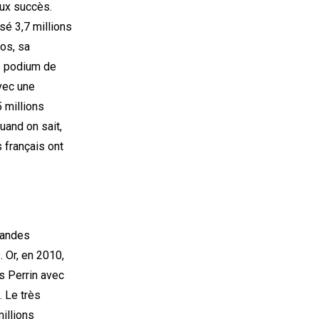
ux succès.
sé 3,7 millions
ros, sa
le podium de
avec une
5 millions
uand on sait,
s français ont
randes
 Or, en 2010,
s Perrin avec
. Le très
illions