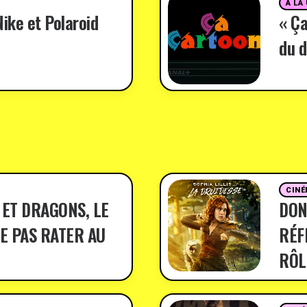
A LA
ike et Polaroid
« Ça
du d
CINÉ
 ET DRAGONS, LE
DON
E PAS RATER AU
RÉF
RÔL