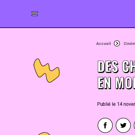
Accueil
Ciné
DES C
EN MO
14 nove