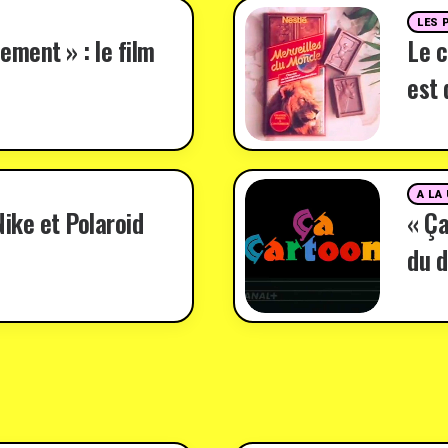
LES 
ement » : le film
Le c
est 
A LA
ike et Polaroid
« Ça
du d