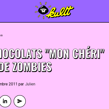
ma
HOCOLATS "MON CHÉRI"
DE ZOMBIES
mbre 2011
By
Julien