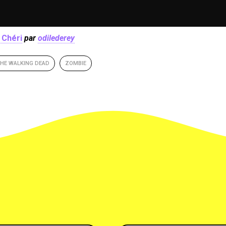
 Chéri
par
odilederey
HE WALKING DEAD
ZOMBIE