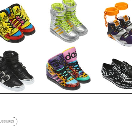
USSURES