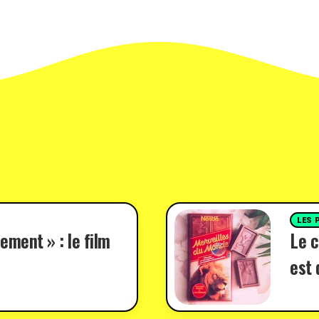
LES 
ement » : le film
Le c
est 