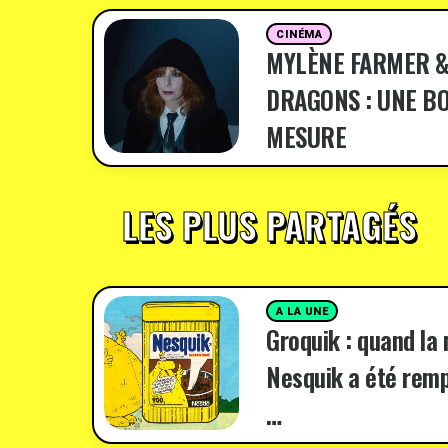
CINÉMA
MYLÈNE FARMER &
DRAGONS : UNE BO
MESURE
LES PLUS PARTAGÉS
A LA UNE
Groquik : quand la
Nesquik a été remp
…