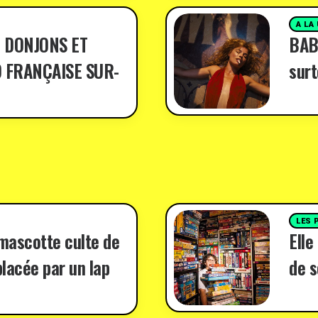
A LA
 DONJONS ET
BABY
 FRANÇAISE SUR-
surt
LES 
 mascotte culte de
Elle
lacée par un lap
de s