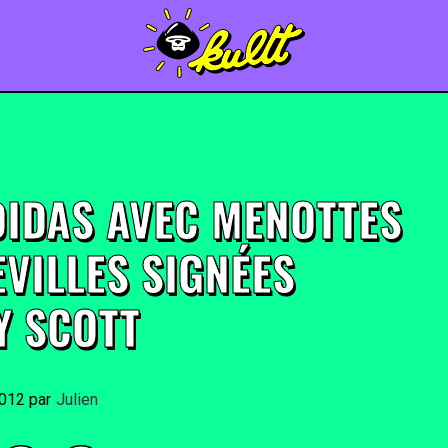
DIDAS AVEC MENOTTES
EVILLES SIGNÉES
Y SCOTT
2012
By
Julien