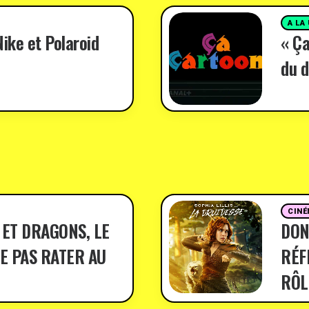
A LA
ike et Polaroid
« Ça
du d
CINÉ
 ET DRAGONS, LE
DON
E PAS RATER AU
RÉF
RÔL