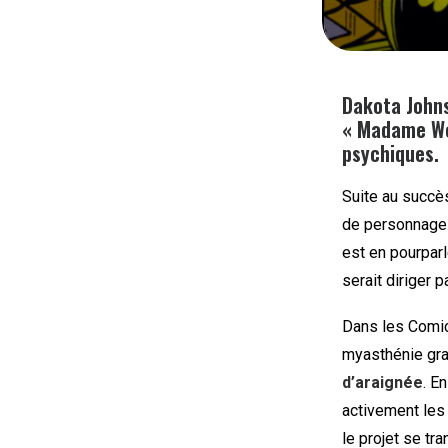
Dakota Johns
« Madame Web
psychiques.
Suite au succè
de personnages
est en pourparl
serait diriger 
Dans les Comi
myasthénie gra
d’araignée
. E
activement les 
le projet se tr