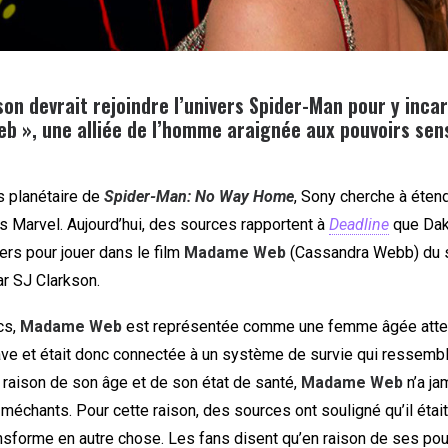
on devrait rejoindre l’univers Spider-Man pour y inca
 », une alliée de l’homme araignée aux pouvoirs sen
s planétaire de
Spider-Man: No Way Home
, Sony cherche à éten
 Marvel. Aujourd’hui, des sources rapportent à
Deadline
que Dak
ers pour jouer dans le film
Madame Web
(Cassandra Webb) du st
par SJ Clarkson.
cs,
Madame Web
est représentée comme une femme âgée atte
ve et était donc connectée à un système de survie qui ressembl
n raison de son âge et de son état de santé,
Madame Web
n’a ja
méchants. Pour cette raison, des sources ont souligné qu’il étai
ansforme en autre chose. Les fans disent qu’en raison de ses po