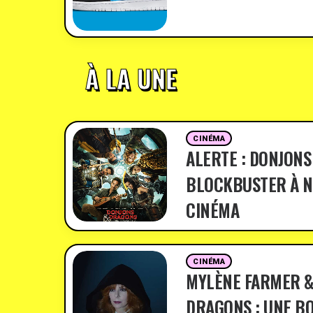
À LA UNE
CINÉMA
ALERTE : DONJONS
BLOCKBUSTER À N
CINÉMA
CINÉMA
MYLÈNE FARMER &
DRAGONS : UNE BO