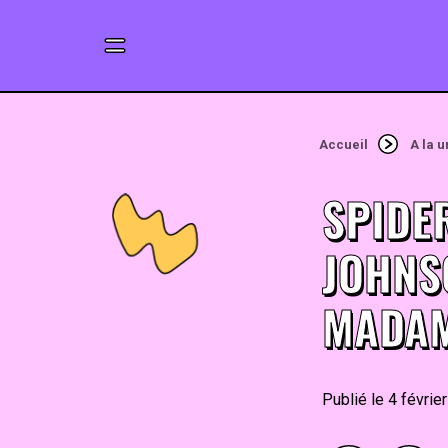
Accueil
A la 
SPIDE
JOHNS
MADAM
4 févrie