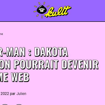
une
R-MAN : DAKOTA
ON POURRAIT DEVENIR
E WEB
r 2022
By
Julien