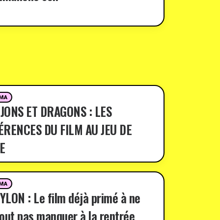
MA
JONS ET DRAGONS : LES
ÉRENCES DU FILM AU JEU DE
E
MA
LON : Le film déjà primé à ne
out pas manquer à la rentrée