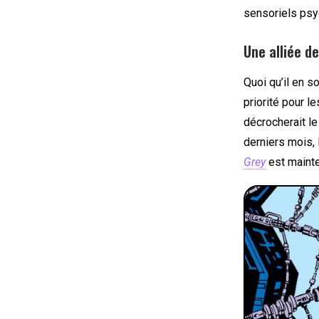
sensoriels psyc
Une alliée d
Quoi qu’il en s
priorité pour l
décrocherait le
derniers mois, l
Grey
est mainte