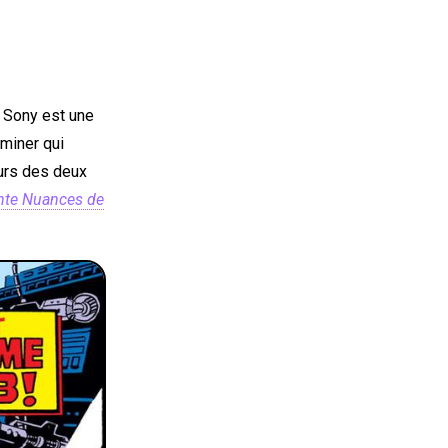
e Sony est une
rminer qui
ours des deux
nte Nuances de