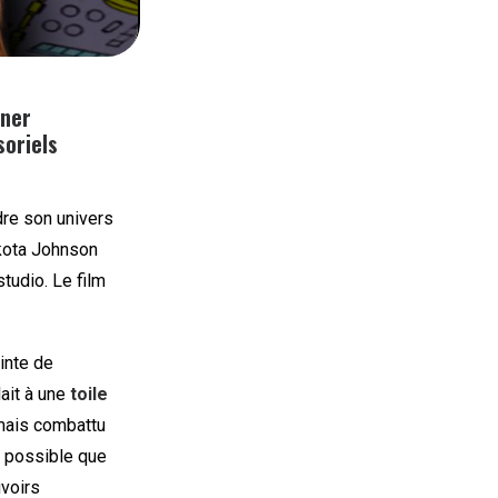
rner
soriels
dre son univers
ota Johnson
udio. Le film
inte de
ait à une
toile
mais combattu
t possible que
uvoirs