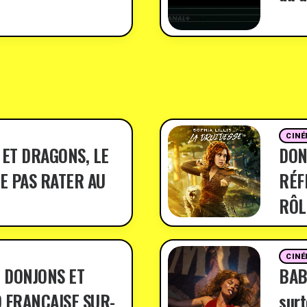
CINÉ
 ET DRAGONS, LE
DON
E PAS RATER AU
RÉF
RÔL
CINÉ
 DONJONS ET
BABY
 FRANÇAISE SUR-
surt