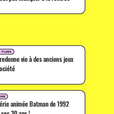
 PLANS
 redonne vie à des anciens jeux
ociété
 UNE
série animée Batman de 1992
 ses 30 ans !