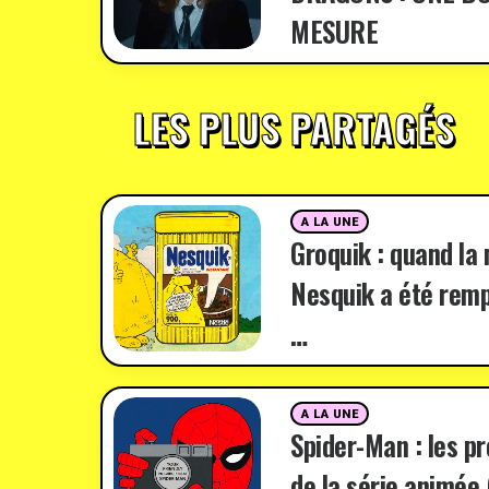
MESURE
LES PLUS PARTAGÉS
A LA UNE
Groquik : quand la
Nesquik a été remp
…
A LA UNE
Spider-Man : les p
de la série animée 