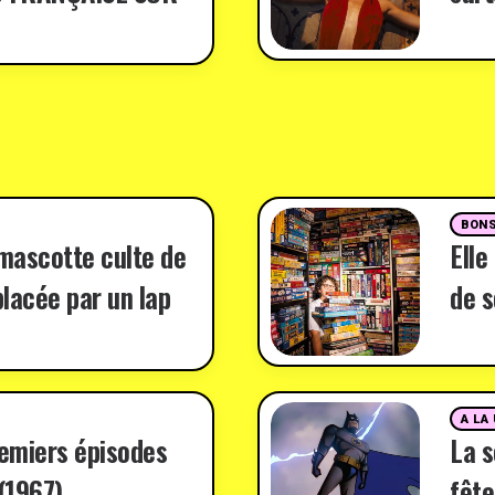
BONS
 mascotte culte de
Elle
lacée par un lap
de s
A LA
remiers épisodes
La 
(1967)
fête