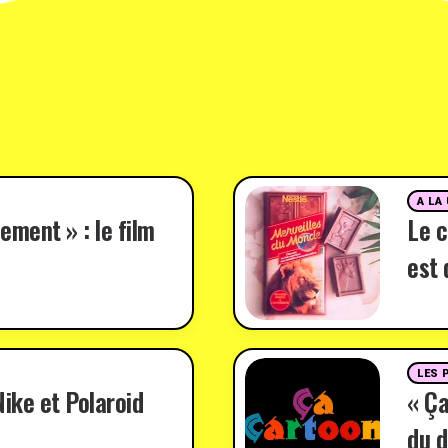
A LA
ement » : le film
Le c
est 
LES 
ike et Polaroid
« Ça
du d