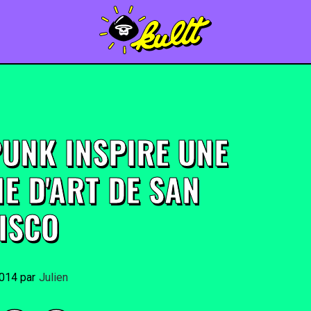
PUNK INSPIRE UNE
E D'ART DE SAN
ISCO
2014
By
Julien