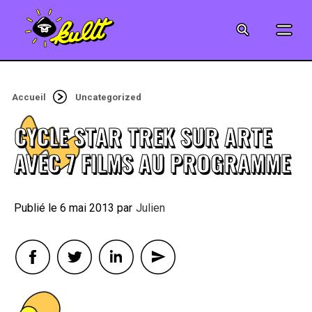
CINÉMA
SÉRIES
Accueil
Uncategorized
MODE
CYCLE STAR TREK SUR ARTE
MUSIQUE
AVEC 7 FILMS AU PROGRAMME
CRÉATION
6 mai 2013
By
Julien
ART
JEUX-VIDÉO
VINTAGE