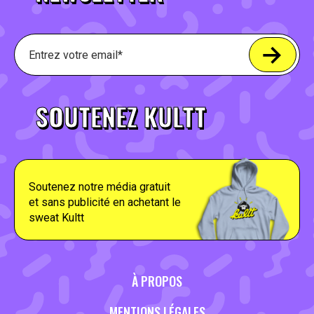
SOUTENEZ KULTT
Soutenez notre média gratuit
et sans publicité en achetant le
sweat Kultt
À PROPOS
MENTIONS LÉGALES