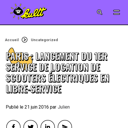
CINÉMA
SÉRIES
Accueil
Uncategorized
MODE
PARIS : LANCEMENT DU 1ER
MUSIQUE
SERVICE DE LOCATION DE
SCOOTERS ÉLECTRIQUES EN
CRÉATION
LIBRE-SERVICE
ART
21 juin 2016
By
Julien
JEUX-VIDÉO
VINTAGE