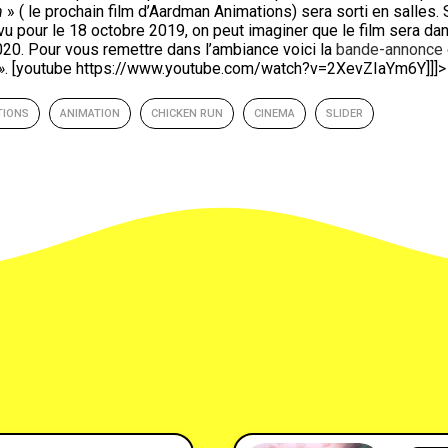
n
» ( le prochain film d’Aardman Animations) sera sorti en salles.
S
vu pour le 18 octobre 2019, on peut imaginer que le film sera dan
020.
Pour vous remettre dans l’ambiance voici la
bande-annonce
»
. [youtube https://www.youtube.com/watch?v=2XevZIaYm6Y]]]>
TIONS
ANIMATION
CHICKEN RUN
CINEMA
SLIDER