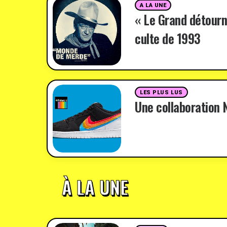
A LA UNE
« Le Grand détourn
culte de 1993
LES PLUS LUS
Une collaboration N
À LA UNE