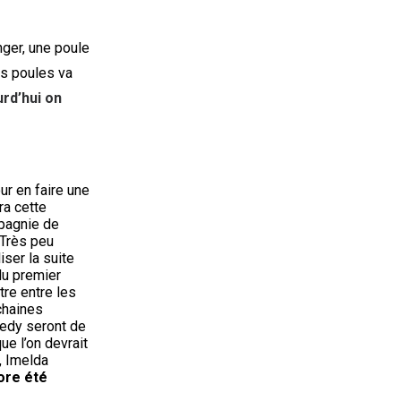
nger, une poule
es poules va
rd’hui on
ur en faire une
ra cette
mpagnie de
 Très peu
iser la suite
du premier
tre entre les
chaines
eedy seront de
que l’on devrait
, Imelda
ore été