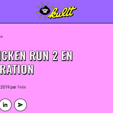
ma
ICKEN RUN 2 EN
RATION
r 2019
By
Felix