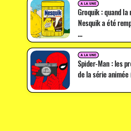
A LA UNE
Groquik : quand la
Nesquik a été remp
…
A LA UNE
Spider-Man : les p
de la série animée 