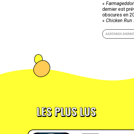
«
Farmageddo
dernier est pré
obscures en 2
«
Chicken Run 
AARDMAN ANIMA
LES PLUS LUS