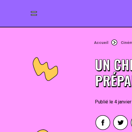
Accueil
Ciné
UN CH
PRÉPA
4 janvie