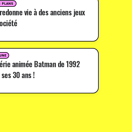
 PLANS
 redonne vie à des anciens jeux
ociété
 UNE
série animée Batman de 1992
 ses 30 ans !