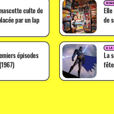
BONS
 mascotte culte de
Elle
lacée par un lap
de s
A LA
remiers épisodes
La 
(1967)
fête