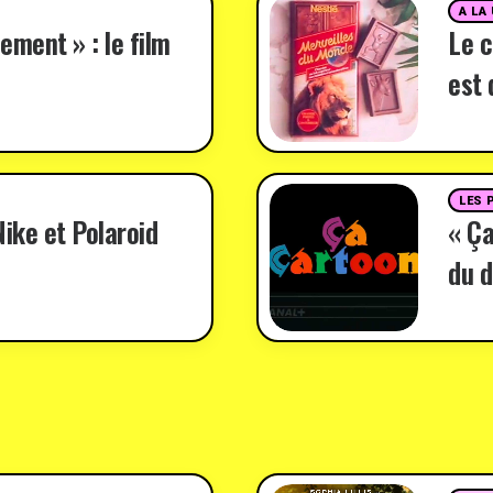
A LA
ement » : le film
Le c
est 
LES 
ike et Polaroid
« Ça
du d