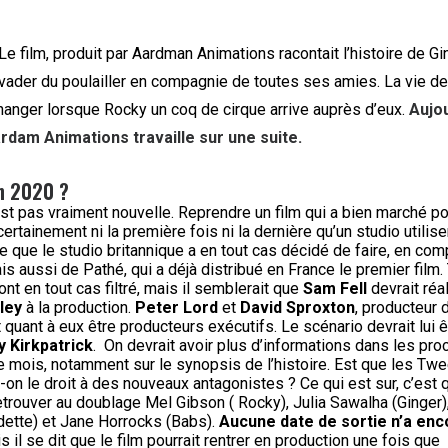
Le film, produit par Aardman Animations racontait l’histoire de Gi
évader du poulailler en compagnie de toutes ses amies. La vie d
hanger lorsque Rocky un coq de cirque arrive auprès d’eux.
Aujou
rdam Animations travaille sur une suite.
n 2020 ?
t pas vraiment nouvelle. Reprendre un film qui a bien marché po
certainement ni la première fois ni la dernière qu’un studio utilise
ce que le studio britannique a en tout cas décidé de faire, en co
s aussi de Pathé, qui a déjà distribué en France le premier film.
ont en tout cas filtré, mais il semblerait que
Sam Fell
devrait réal
ley
à la production.
Peter Lord
et
David Sproxton
, producteur 
t quant à eux être producteurs exécutifs. Le scénario devrait lui ê
y Kirkpatrick
.
On devrait avoir plus d’informations dans les pro
e mois, notamment sur le synopsis de l’histoire. Est que les Tw
t-on le droit à des nouveaux antagonistes ?
Ce qui est sur, c’est 
etrouver au doublage Mel Gibson ( Rocky), Julia Sawalha (Ginger)
dette) et Jane Horrocks (Babs).
Aucune date de sortie n’a enc
is il se dit que le film pourrait rentrer en production une fois que