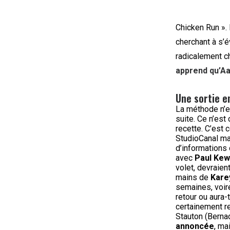
Chicken Run ». 
cherchant à s’
radicalement c
apprend qu’Aa
Une sortie e
La méthode n’es
suite. Ce n’est 
recette. C’est 
StudioCanal mai
d’informations 
avec
Paul Kew
volet, devraien
mains de
Kare
semaines, voir
retour ou aura-
certainement r
Stauton (Berna
annoncée
, ma