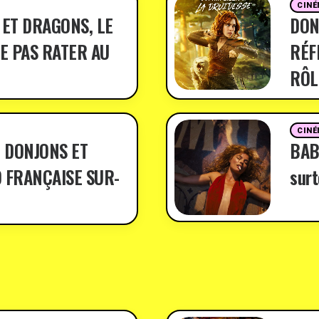
CINÉ
 ET DRAGONS, LE
DON
E PAS RATER AU
RÉF
RÔL
CINÉ
 DONJONS ET
BABY
 FRANÇAISE SUR-
surt