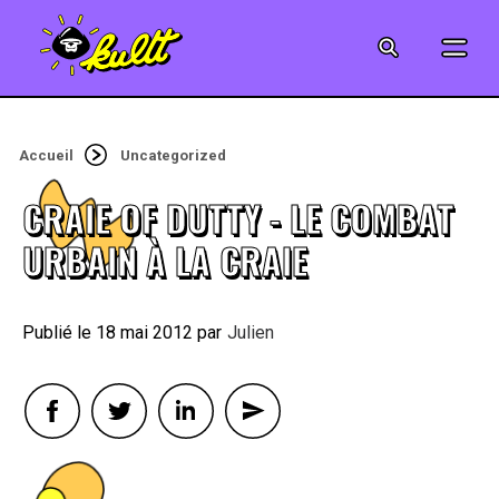
CINÉMA
SÉRIES
Accueil
Uncategorized
MODE
CRAIE OF DUTTY - LE COMBAT
MUSIQUE
URBAIN À LA CRAIE
CRÉATION
18 mai 2012
By
Julien
ART
JEUX-VIDÉO
VINTAGE