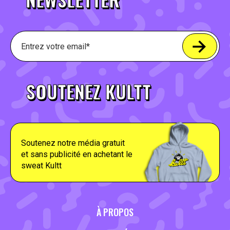
SOUTENEZ KULTT
Soutenez notre média gratuit
et sans publicité en achetant le
sweat Kultt
À PROPOS