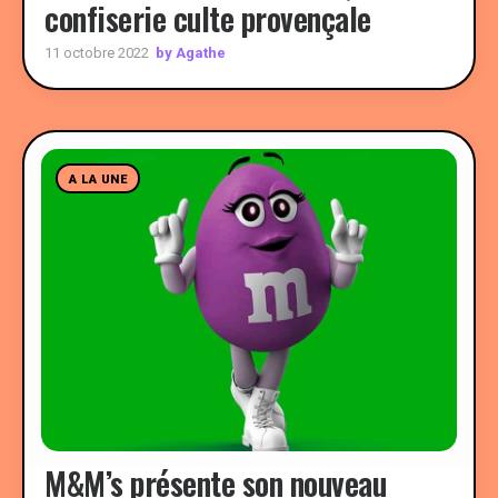
confiserie culte provençale
by Agathe
11 octobre 2022
A LA UNE
M&M’s présente son nouveau