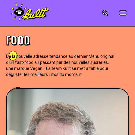
CINÉMA
SÉRIES
FOOD
MODE
De la nouvelle adresse tendance au dernier Menu original
d'un fast-food en passant par des nouvelles sucreries,
MUSIQUE
une marque Vegan... La team Kullt se met à table pour
déguster les meilleurs infos du moment.
CRÉATION
ART
JEUX-VIDÉO
VINTAGE