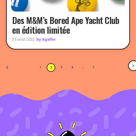
Des M&M’s Bored Ape Yacht Club
en édition limitée
by Agathe
25 août 2022
2
1
3
4
…
7