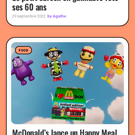
ses 60 ans
by Agathe
29 septembre 2022
FOOD
McDonald’s lance un Happy Meal