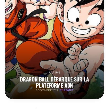
PEOPLE
FOOD
BONS PLANS
SOUTENEZ KULTT
A LA UNE
DRAGON BALL DÉBARQUE SUR LA
PLATEFORME ADN
BY AGATHE
5 DÉCEMBRE 2022