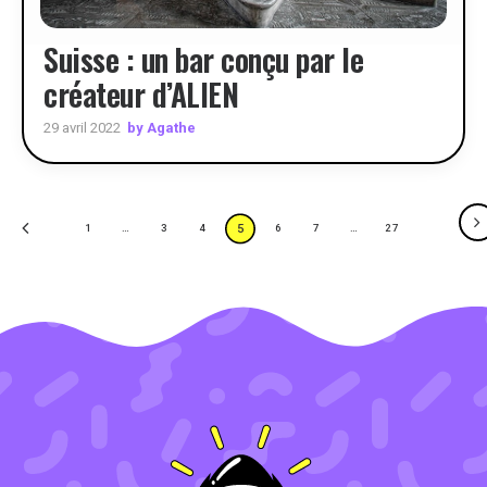
Suisse : un bar conçu par le
créateur d’ALIEN
by Agathe
29 avril 2022
5
1
…
3
4
6
7
…
27