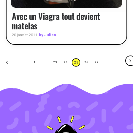
Avec un Viagra tout devient
matelas
by Julien
20 janvier 2011
25
1
…
23
24
26
27