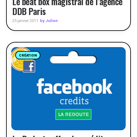
Le beat box magistral de l’agence
DDB Paris
by Julien
25 janvier 2011
CRÉATION