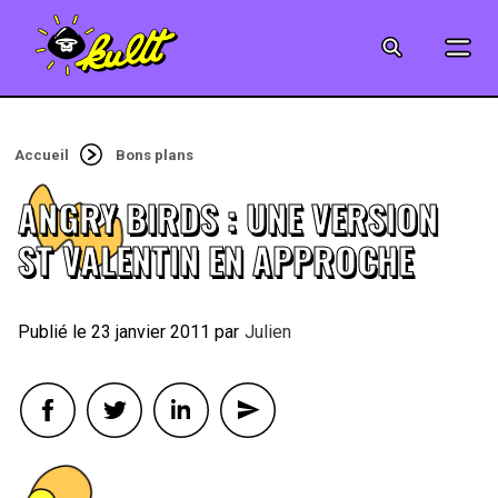
CINÉMA
SÉRIES
Accueil
Bons plans
MODE
ANGRY BIRDS : UNE VERSION
MUSIQUE
ST VALENTIN EN APPROCHE
CRÉATION
23 janvier 2011
By
Julien
ART
JEUX-VIDÉO
VINTAGE