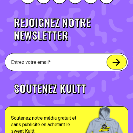
REJOIGNEZ NOTRE
NEWSLETTER
SOUTENEZ KULTT
Soutenez notre média gratuit et
sans publicité en achetant le
sweat Kultt