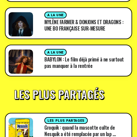
A LA UNE
MYLÈNE FARMER & DONJONS ET DRAGONS :
UNE BO FRANÇAISE SUR-MESURE
A LA UNE
BABYLON : Le film déjà primé à ne surtout
pas manquer à la rentrée
LES PLUS PARTAGÉS
LES PLUS PARTAGES
Groquik : quand la mascotte culte de
Nesquik a été remplacée par un lap …