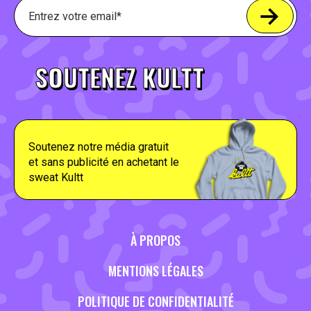
SOUTENEZ KULTT
Soutenez notre média gratuit
et sans publicité en achetant le
sweat Kultt
À PROPOS
MENTIONS LÉGALES
POLITIQUE DE CONFIDENTIALITÉ