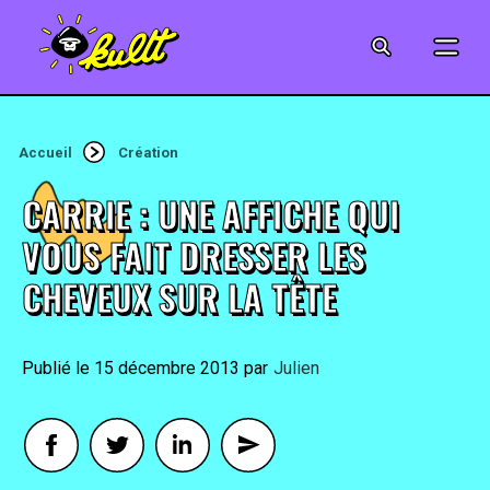
CINÉMA
SÉRIES
Accueil
Création
MODE
CARRIE : UNE AFFICHE QUI
MUSIQUE
VOUS FAIT DRESSER LES
CHEVEUX SUR LA TÊTE
CRÉATION
ART
15 décembre 2013
By
Julien
JEUX-VIDÉO
VINTAGE