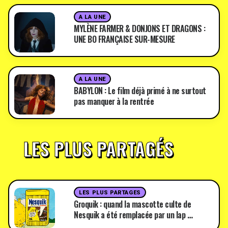
A LA UNE
MYLÈNE FARMER & DONJONS ET DRAGONS :
UNE BO FRANÇAISE SUR-MESURE
A LA UNE
BABYLON : Le film déjà primé à ne surtout
pas manquer à la rentrée
LES PLUS PARTAGÉS
LES PLUS PARTAGES
Groquik : quand la mascotte culte de
Nesquik a été remplacée par un lap …