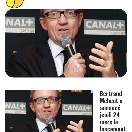
PEOPLE
FOOD
BONS PLANS
SOUTENEZ KULTT
Bertrand
Meheut
a
annoncé
jeudi 24
mars le
lancement