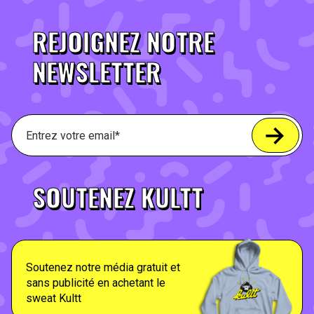
REJOIGNEZ NOTRE
NEWSLETTER
SOUTENEZ KULTT
Soutenez notre média gratuit et
sans publicité en achetant le
sweat Kultt