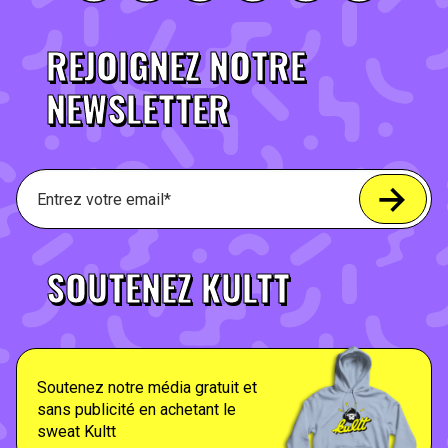
REJOIGNEZ NOTRE
NEWSLETTER
SOUTENEZ KULTT
Soutenez notre média gratuit et
sans publicité en achetant le
sweat Kultt