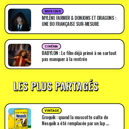
MUSIQUE
MYLÈNE FARMER & DONJONS ET DRAGONS :
UNE BO FRANÇAISE SUR-MESURE
CINÉMA
BABYLON : Le film déjà primé à ne surtout
pas manquer à la rentrée
LES PLUS PARTAGÉS
VINTAGE
Groquik : quand la mascotte culte de
Nesquik a été remplacée par un lap …