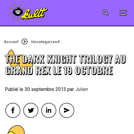
CINÉMA
SÉRIES
Accueil
Uncategorized
MODE
THE DARK KNIGHT TRILOGY AU
MUSIQUE
GRAND REX LE 19 OCTOBRE
CRÉATION
30 septembre 2013
By
Julien
ART
JEUX-VIDÉO
VINTAGE