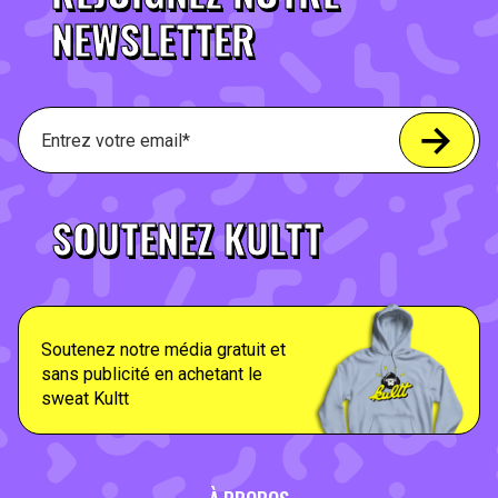
NEWSLETTER
SOUTENEZ KULTT
Soutenez notre média gratuit et
sans publicité en achetant le
sweat Kultt