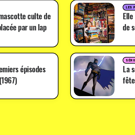
LES 
 mascotte culte de
Elle
lacée par un lap
de s
SÉRI
remiers épisodes
La 
(1967)
fête