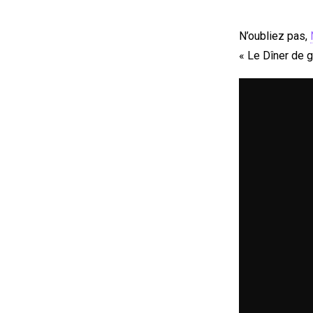
N’oubliez pas,
« Le Dîner de g