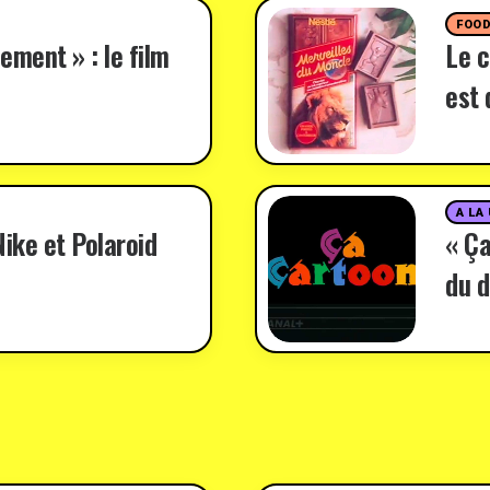
FOO
ement » : le film
Le c
est 
A LA
ike et Polaroid
« Ça
du d