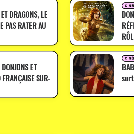
CINÉ
 ET DRAGONS, LE
DON
E PAS RATER AU
RÉF
RÔL
CINÉ
 DONJONS ET
BABY
 FRANÇAISE SUR-
surt