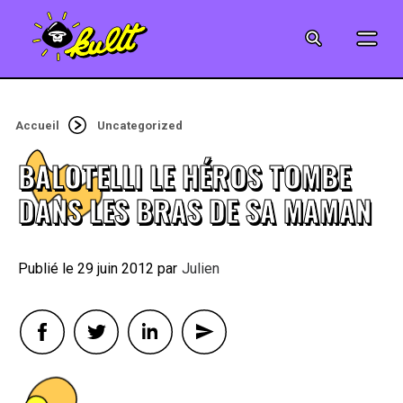
CINÉMA
SÉRIES
Accueil
Uncategorized
MODE
BALOTELLI LE HÉROS TOMBE
MUSIQUE
DANS LES BRAS DE SA MAMAN
CRÉATION
29 juin 2012
By
Julien
ART
JEUX-VIDÉO
VINTAGE