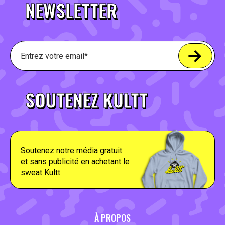
NEWSLETTER
SOUTENEZ KULTT
Soutenez notre média gratuit
et sans publicité en achetant le
sweat Kultt
À PROPOS