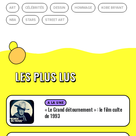
ART
CÉLÉBRITÉS
DESSIN
HOMMAGE
KOBE BRYANT
NBA
STARS
STREET ART
LES PLUS LUS
A LA UNE
« Le Grand détournement » : le film culte
de 1993