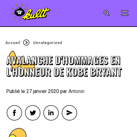
CINÉMA
SÉRIES
Accueil
Uncategorized
MODE
AVALANCHE D'HOMMAGES EN
MUSIQUE
L'HONNEUR DE KOBE BRYANT
CRÉATION
27 janvier 2020
By
Antonin
ART
JEUX-VIDÉO
VINTAGE