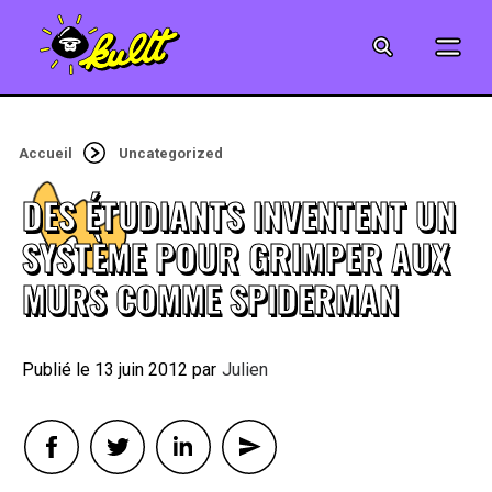
CINÉMA
SÉRIES
Accueil
Uncategorized
MODE
DES ÉTUDIANTS INVENTENT UN
MUSIQUE
SYSTÈME POUR GRIMPER AUX
MURS COMME SPIDERMAN
CRÉATION
ART
13 juin 2012
By
Julien
JEUX-VIDÉO
VINTAGE