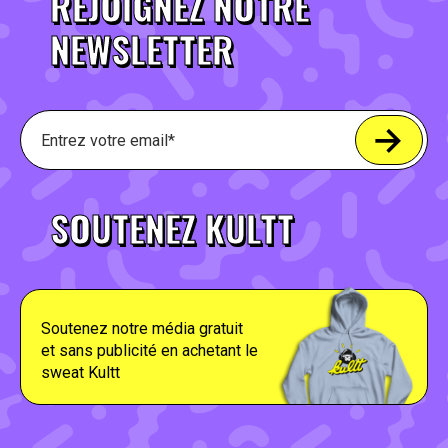
REJOIGNEZ NOTRE
NEWSLETTER
SOUTENEZ KULTT
Soutenez notre média gratuit
et sans publicité en achetant le
sweat Kultt