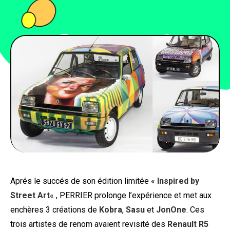
PEOPLE
FOOD
BONS PLANS
SOUTENEZ KULTT
Aprés le succés de son édition limitée «
Inspired by
Street Art
« , PERRIER prolonge l’expérience et met aux
enchères 3 créations de
Kobra
,
Sasu
et
JonOne
. Ces
trois artistes de renom avaient revisité des
Renault R5