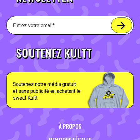
SOUTENEZ KULTT
Soutenez notre média gratuit
et sans publicité en achetant le
sweat Kultt
À PROPOS