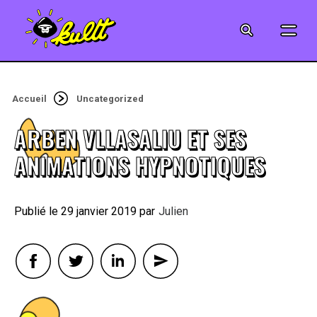
CINÉMA
SÉRIES
Accueil
Uncategorized
MODE
ARBEN VLLASALIU ET SES
MUSIQUE
ANIMATIONS HYPNOTIQUES
CRÉATION
29 janvier 2019
By
Julien
ART
JEUX-VIDÉO
VINTAGE