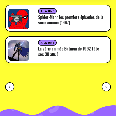
A LA UNE
Spider-Man : les premiers épisodes de la
série animée (1967)
A LA UNE
La série animée Batman de 1992 fête
ses 30 ans !