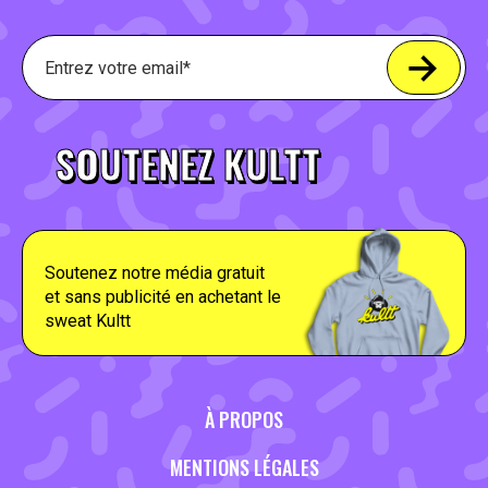
SOUTENEZ KULTT
Soutenez notre média gratuit
et sans publicité en achetant le
sweat Kultt
À PROPOS
MENTIONS LÉGALES