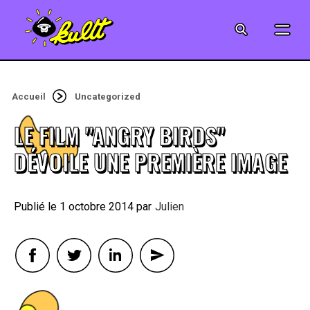
CINÉMA
SÉRIES
Accueil
Uncategorized
MODE
LE FILM "ANGRY BIRDS"
MUSIQUE
DÉVOILE UNE PREMIÈRE IMAGE
CRÉATION
1 octobre 2014
By
Julien
ART
JEUX-VIDÉO
VINTAGE