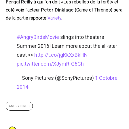
Fergal Reilly
à qui l’on doit «Les rebelles de la forêt» et
coté voix l’acteur
Peter Dinklage
(Game of Thrones) sera
de la partie rapporte
Variety
.
#AngryBirdsMovie
slings into theaters
Summer 2016! Learn more about the all-star
cast >>
http://t.co/jgKkXxBkHN
pic.twitter.com/XJymRrG6Ch
— Sony Pictures (@SonyPictures)
1 Octobre
2014
ANGRY BIRDS