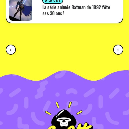
A LA UNE
La série animée Batman de 1992 fête
ses 30 ans !