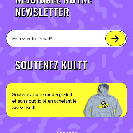
NEWSLETTER
SOUTENEZ KULTT
Soutenez notre média gratuit
et sans publicité en achetant le
sweat Kultt