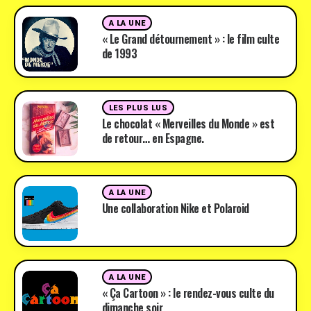
A LA UNE
« Le Grand détournement » : le film culte
de 1993
LES PLUS LUS
Le chocolat « Merveilles du Monde » est
de retour… en Espagne.
A LA UNE
Une collaboration Nike et Polaroid
A LA UNE
« Ça Cartoon » : le rendez-vous culte du
dimanche soir