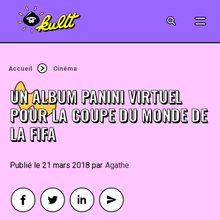
CINÉMA
SÉRIES
Accueil
Cinéma
MODE
UN ALBUM PANINI VIRTUEL
MUSIQUE
POUR LA COUPE DU MONDE DE
LA FIFA
CRÉATION
ART
21 mars 2018
By
Agathe
JEUX-VIDÉO
VINTAGE