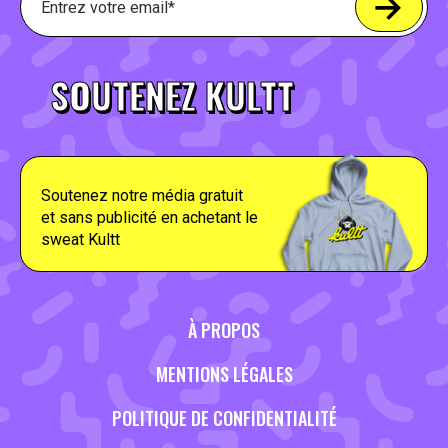
SOUTENEZ KULTT
Soutenez notre média gratuit
et sans publicité en achetant le
sweat Kultt
À PROPOS
MENTIONS LÉGALES
POLITIQUE DE CONFIDENTIALITÉ