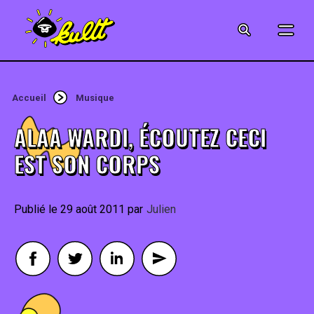
CINÉMA
SÉRIES
Accueil
Musique
MODE
ALAA WARDI, ÉCOUTEZ CECI
MUSIQUE
EST SON CORPS
CRÉATION
29 août 2011
By
Julien
ART
JEUX-VIDÉO
VINTAGE