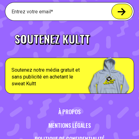
SOUTENEZ KULTT
Soutenez notre média gratuit et
sans publicité en achetant le
sweat Kultt
À PROPOS
MENTIONS LÉGALES