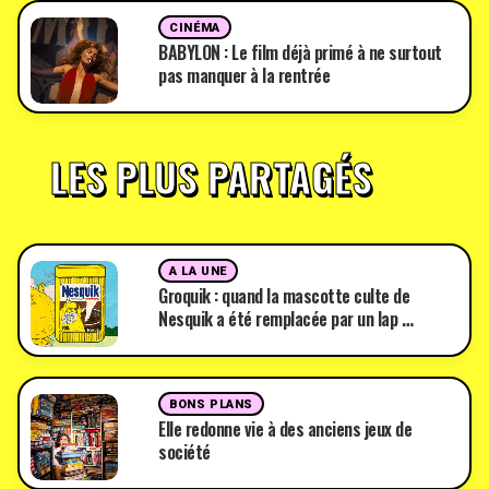
CINÉMA
BABYLON : Le film déjà primé à ne surtout
pas manquer à la rentrée
LES PLUS PARTAGÉS
A LA UNE
Groquik : quand la mascotte culte de
Nesquik a été remplacée par un lap …
BONS PLANS
Elle redonne vie à des anciens jeux de
société