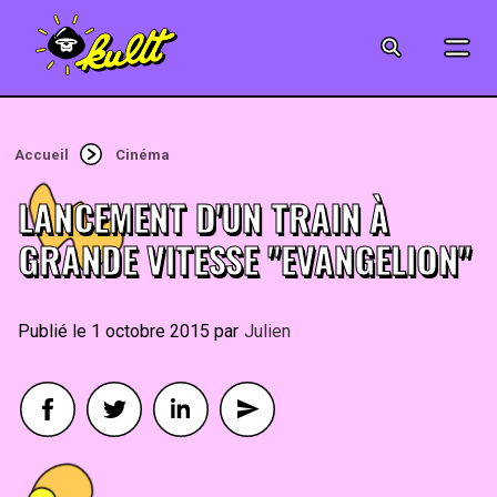
CINÉMA
SÉRIES
Accueil
Cinéma
MODE
LANCEMENT D'UN TRAIN À
MUSIQUE
GRANDE VITESSE "EVANGELION"
CRÉATION
1 octobre 2015
By
Julien
ART
JEUX-VIDÉO
VINTAGE