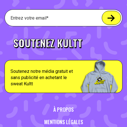
SOUTENEZ KULTT
Soutenez notre média gratuit et
sans publicité en achetant le
sweat Kultt
À PROPOS
MENTIONS LÉGALES