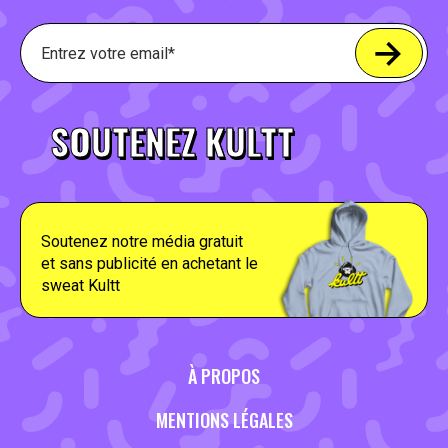
SOUTENEZ KULTT
Soutenez notre média gratuit
et sans publicité en achetant le
sweat Kultt
À PROPOS
MENTIONS LÉGALES