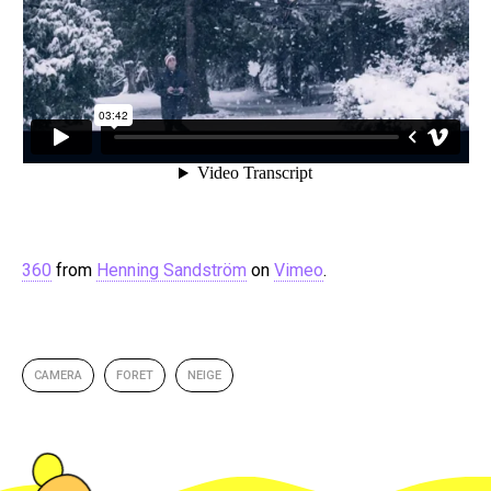
360
from
Henning Sandström
on
Vimeo
.
CAMERA
FORET
NEIGE