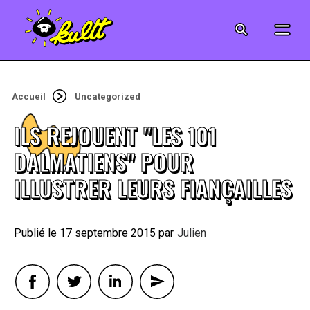
CINÉMA
SÉRIES
Accueil
Uncategorized
MODE
ILS REJOUENT "LES 101
MUSIQUE
DALMATIENS" POUR
ILLUSTRER LEURS FIANÇAILLES
CRÉATION
ART
17 septembre 2015
By
Julien
JEUX-VIDÉO
VINTAGE