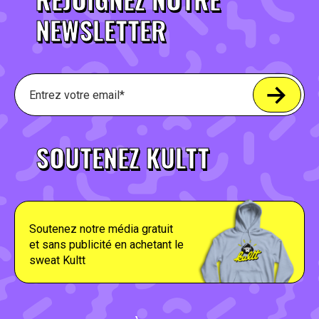
NEWSLETTER
SOUTENEZ KULTT
Soutenez notre média gratuit
et sans publicité en achetant le
sweat Kultt