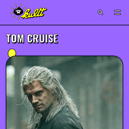
CINÉMA
SÉRIES
TOM CRUISE
MODE
MUSIQUE
CRÉATION
ART
JEUX-VIDÉO
VINTAGE