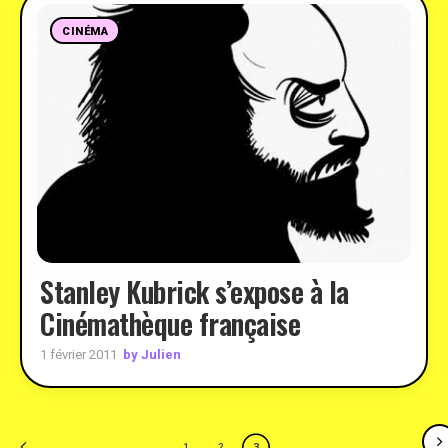
CINÉMA
Stanley Kubrick s’expose à la
Cinémathèque française
by Julien
1 février 2011
3
1
2