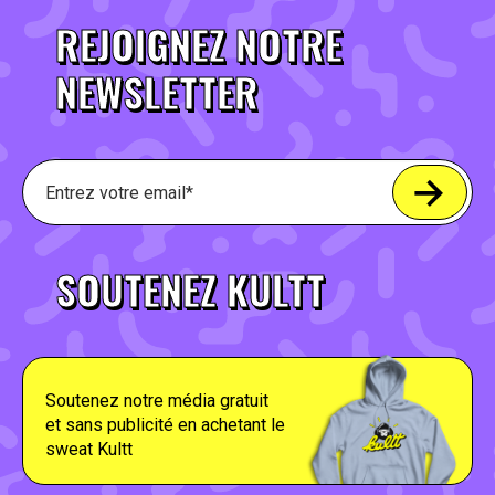
REJOIGNEZ NOTRE
NEWSLETTER
SOUTENEZ KULTT
Soutenez notre média gratuit
et sans publicité en achetant le
sweat Kultt