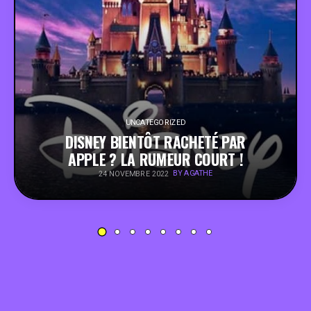
PEOPLE
FOOD
BONS PLANS
UNCATEGORIZED
DISNEY BIENTÔT RACHETÉ PAR
SOUTENEZ KULTT
APPLE ? LA RUMEUR COURT !
BY AGATHE
24 NOVEMBRE 2022