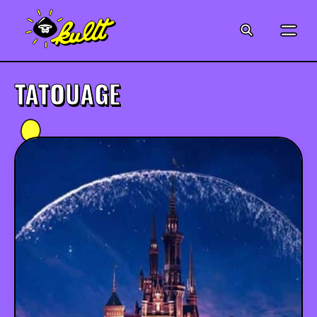
CINÉMA
SÉRIES
TATOUAGE
MODE
MUSIQUE
CRÉATION
ART
JEUX-VIDÉO
VINTAGE