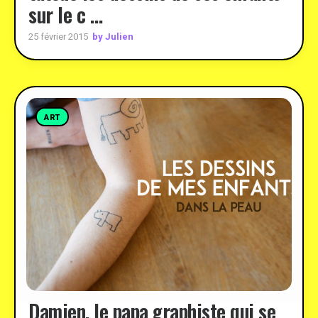
sur le c …
by Julien
25 février 2015
ART
Damien, le papa graphiste qui se