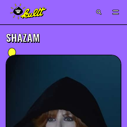
CINÉMA
SÉRIES
SHAZAM
MODE
MUSIQUE
CRÉATION
ART
JEUX-VIDÉO
VINTAGE