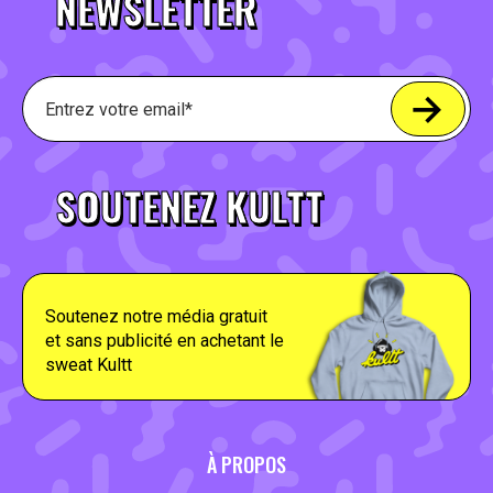
NEWSLETTER
SOUTENEZ KULTT
Soutenez notre média gratuit
et sans publicité en achetant le
sweat Kultt
À PROPOS