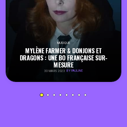
PEOPLE
FOOD
BONS PLANS
MUSIQUE
MYLÈNE FARMER & DONJONS ET
DRAGONS : UNE BO FRANÇAISE SUR-
SOUTENEZ KULTT
MESURE
BY PAULINE
30 MARS 2023