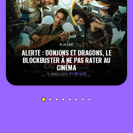
PEOPLE
FOOD
BONS PLANS
A LA UNE
ALERTE : DONJONS ET DRAGONS, LE
BLOCKBUSTER À NE PAS RATER AU
SOUTENEZ KULTT
CINÉMA
BY PAULINE
12 AVRIL 2023