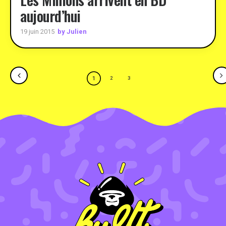
aujourd’hui
by Julien
19 juin 2015
1
2
3