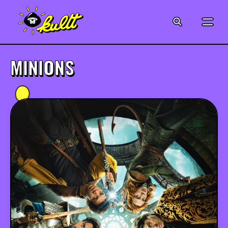
CINÉMA
SÉRIES
MINIONS
MODE
MUSIQUE
CRÉATION
ART
JEUX-VIDÉO
VINTAGE